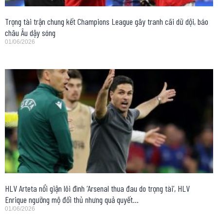
Trọng tài trận chung kết Champions League gây tranh cãi dữ dội, báo
châu Âu dậy sóng
01/06/2026
HLV Arteta nổi giận lôi đình ‘Arsenal thua đau do trọng tài’, HLV
Enrique ngưỡng mộ đối thủ nhưng quả quyết…
01/06/2026