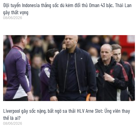
Đội tuyển Indonesia thắng sốc dù kém đối thủ Oman 43 bậc, Thái Lan
gây thất vọng
08/06/2026
Liverpool gây sốc nặng, bất ngờ sa thải HLV Arne Slot: Ứng viên thay
thế là ai?
08/06/2026