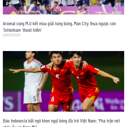
Arsenal cùng M.U kết mùa giải tưng bừng, Man City thua ngược còn
Tottenham ‘thoát hiểm’
26/05/2026
Báo Indonesia bất ngờ khen ngợi bóng đá trẻ Việt Nam: ‘Pha trộn nét
châu Âu và Nam Mỹ’