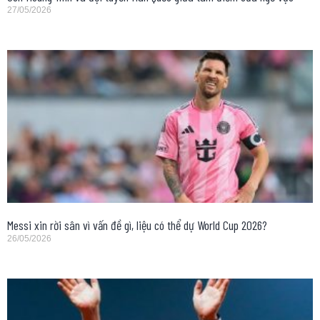
27/05/2026
Messi xin rời sân vì vấn đề gì, liệu có thể dự World Cup 2026?
26/05/2026