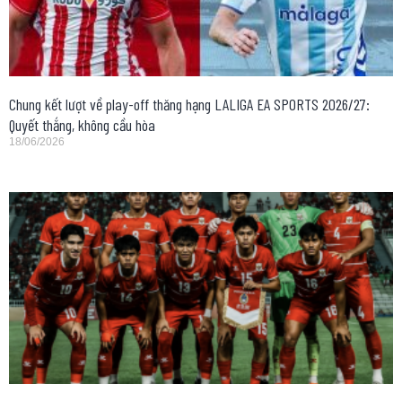
Chung kết lượt về play-off thăng hạng LALIGA EA SPORTS 2026/27:
Quyết thắng, không cầu hòa
18/06/2026