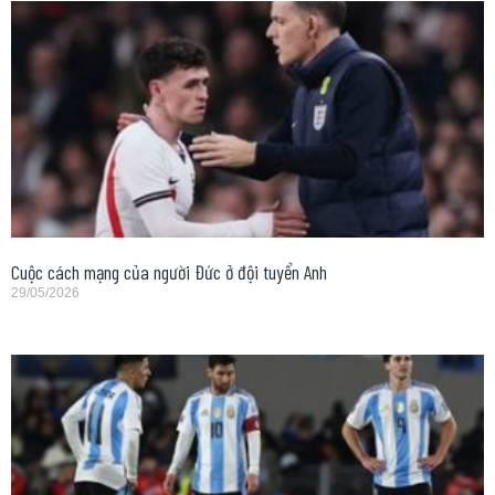
Cuộc cách mạng của người Đức ở đội tuyển Anh
29/05/2026