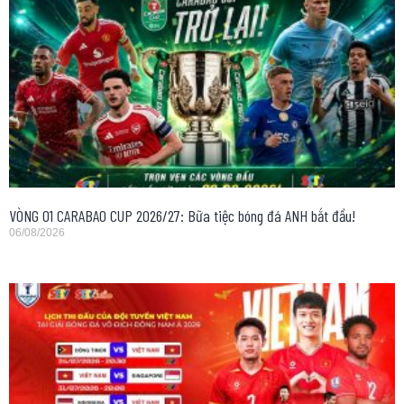
VÒNG 01 CARABAO CUP 2026/27: Bữa tiệc bóng đá ANH bắt đầu!
06/08/2026