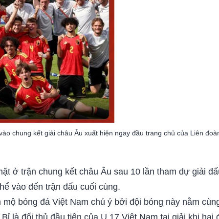
 vào chung kết giải châu Âu xuất hiện ngay đầu trang chủ của Liên đo
p mặt ở trận chung kết châu Âu sau 10 lần tham dự giải 
ể vào đến trận đấu cuối cùng.
m mộ bóng đá Việt Nam chú ý bởi đội bóng này nằm cùng
Bỉ là đối thủ đầu tiên của U.17 Việt Nam tại giải khi hai