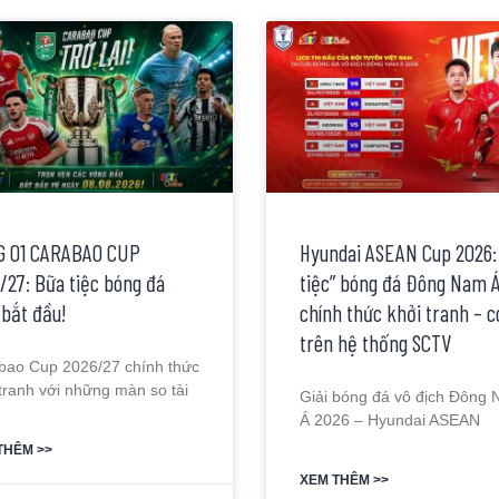
 01 CARABAO CUP
Hyundai ASEAN Cup 2026:
/27: Bữa tiệc bóng đá
tiệc” bóng đá Đông Nam 
bắt đầu!
chính thức khởi tranh – c
trên hệ thống SCTV
bao Cup 2026/27 chính thức
tranh với những màn so tài
Giải bóng đá vô địch Đông
Á 2026 – Hyundai ASEAN
THÊM >>
XEM THÊM >>