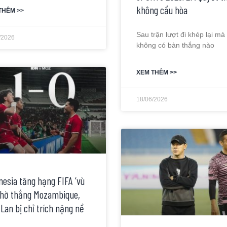
không cầu hòa
THÊM >>
Sau trận lượt đi khép lại mà
/2026
không có bàn thắng nào
XEM THÊM >>
18/06/2026
nesia tăng hạng FIFA ‘vù
nhờ thắng Mozambique,
 Lan bị chỉ trích nặng nề