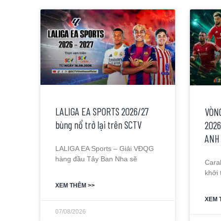
LALIGA EA SPORTS 2026/27
VÒNG
bùng nổ trở lại trên SCTV
2026
ANH 
LALIGA EA Sports – Giải VĐQG
hàng đầu Tây Ban Nha sẽ
Cara
khởi 
XEM THÊM >>
XEM 
07/08/2026