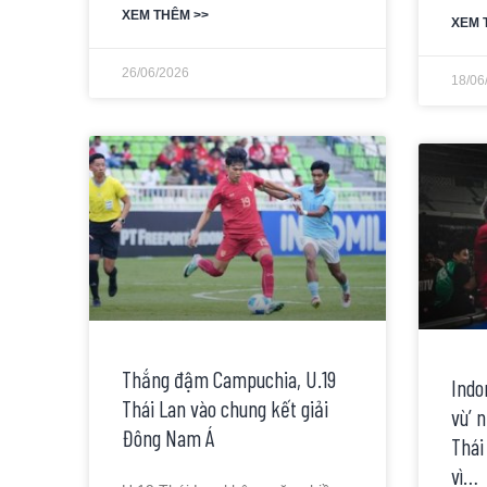
XEM THÊM >>
XEM 
26/06/2026
18/06
Thắng đậm Campuchia, U.19
Indo
Thái Lan vào chung kết giải
vù’ 
Đông Nam Á
Thái
vì…