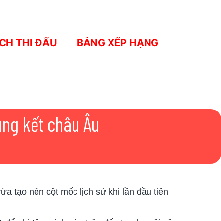
ỊCH THI ĐẤU
BẢNG XẾP HẠNG
ung kết châu Âu
a tạo nên cột mốc lịch sử khi lần đầu tiên