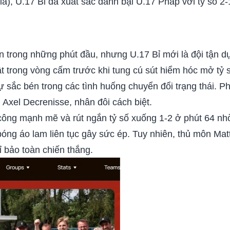
tonia), U.17 Bỉ đã xuất sắc đánh bại U.17 Pháp với tỷ số 2
 trong những phút đầu, nhưng U.17 Bỉ mới là đội tận dụn
ật trong vòng cấm trước khi tung cú sút hiểm hóc mở tỷ
ự sắc bén trong các tình huống chuyển đổi trạng thái. Ph
Axel Decrenisse, nhân đôi cách biệt.
 công mạnh mẽ và rút ngắn tỷ số xuống 1-2 ở phút 64 
 bóng áo lam liên tục gây sức ép. Tuy nhiên, thủ môn Matt
ỉ bảo toàn chiến thắng.