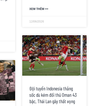
XEM THÊM >>
12/06/2026
Đội tuyển Indonesia thắng
sốc dù kém đối thủ Oman 43
bậc, Thái Lan gây thất vọng