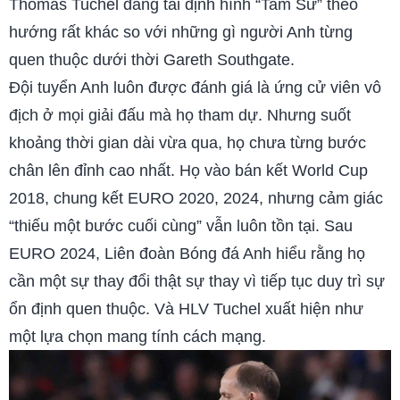
Thomas Tuchel đang tái định hình “Tam Sư” theo
hướng rất khác so với những gì người Anh từng
quen thuộc dưới thời Gareth Southgate.
Đội tuyển Anh luôn được đánh giá là ứng cử viên vô
địch ở mọi giải đấu mà họ tham dự. Nhưng suốt
khoảng thời gian dài vừa qua, họ chưa từng bước
chân lên đỉnh cao nhất. Họ vào bán kết World Cup
2018, chung kết EURO 2020, 2024, nhưng cảm giác
“thiếu một bước cuối cùng” vẫn luôn tồn tại. Sau
EURO 2024, Liên đoàn Bóng đá Anh hiểu rằng họ
cần một sự thay đổi thật sự thay vì tiếp tục duy trì sự
ổn định quen thuộc. Và HLV Tuchel xuất hiện như
một lựa chọn mang tính cách mạng.