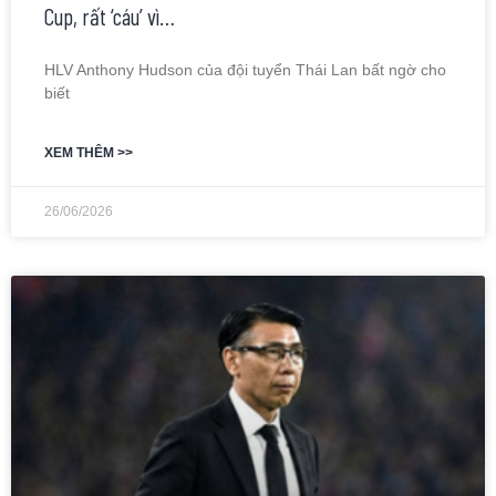
Cup, rất ‘cáu’ vì…
HLV Anthony Hudson của đội tuyển Thái Lan bất ngờ cho
biết
XEM THÊM >>
26/06/2026