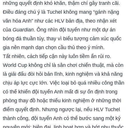
những quyết định khó khăn, thậm chí gây tranh cãi.
Điều đáng chú ý là Tuchel không mang “gánh nặng
văn hóa Anh” như các HLV bản địa, theo nhận xét
của
Guardian
. Ông nhìn đội tuyển như một dự án
bóng đá thuần túy, thay vì biểu tượng cảm xúc quốc
gia nên mạnh dạn chọn cầu thủ theo ý mình.
Tất nhiên, cách tiếp cận này luôn tiềm ẩn rủi ro.
World Cup không chỉ là sân chơi chiến thuật, mà còn
là giải đấu đòi hỏi bản lĩnh, kinh nghiệm và khả năng
chịu áp lực cực lớn. Việc loại bỏ quá nhiều công thần
có thể khiến đội tuyển Anh mất đi sự ổn định trong
phòng thay đồ hoặc thiếu kinh nghiệm ở những thời
điểm quyết định. Nhưng ngược lại, nếu HLV Tuchel
thành công, đội tuyển Anh có thể bước sang một kỷ
nguyên mới: hiện đại, linh hoạt hơn và bớt phụ thuộc