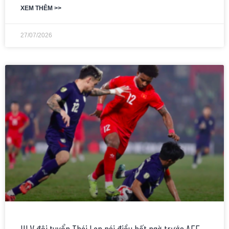
XEM THÊM >>
27/07/2026
HLV đội tuyển Thái Lan nói điều bất ngờ trước AFF