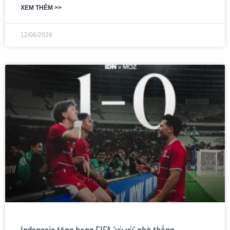
XEM THÊM >>
12/06/2026
Indonesia tăng hạng FIFA ‘vù vù’ nhờ thắng