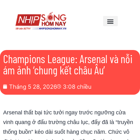
Champions League: Arsenal và nỗi
ám ảnh ‘chung kết châu Âu’
Tháng 5 28, 2026
3:08 chiều
Arsenal thất bại tức tưởi ngay trước ngưỡng cửa
vinh quang ở đấu trường châu lục, đấy đã là “truyền
thống buồn” kéo dài suốt hàng chục năm. Chức vô