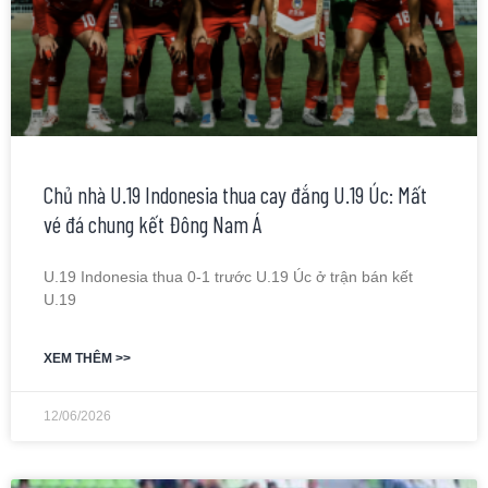
Chủ nhà U.19 Indonesia thua cay đắng U.19 Úc: Mất
vé đá chung kết Đông Nam Á
U.19 Indonesia thua 0-1 trước U.19 Úc ở trận bán kết
U.19
XEM THÊM >>
12/06/2026