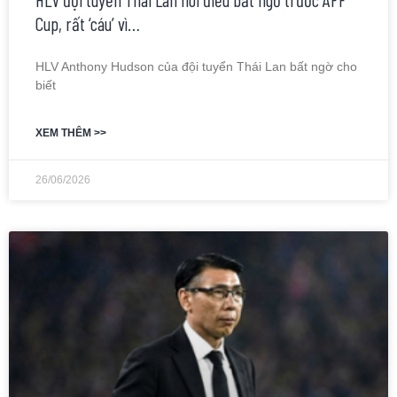
Cup, rất ‘cáu’ vì…
HLV Anthony Hudson của đội tuyển Thái Lan bất ngờ cho
biết
XEM THÊM >>
26/06/2026