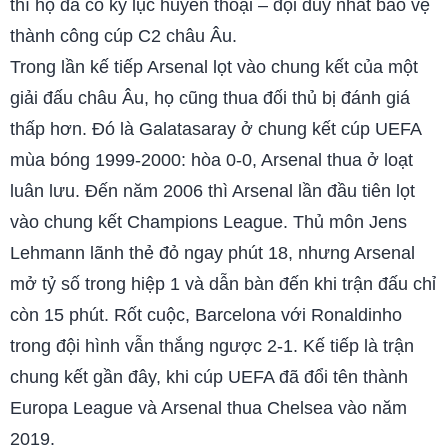
thì họ đã có kỷ lục huyền thoại – đội duy nhất bảo vệ
thành công cúp C2 châu Âu.
Trong lần kế tiếp Arsenal lọt vào chung kết của một
giải đấu châu Âu, họ cũng thua đối thủ bị đánh giá
thấp hơn. Đó là Galatasaray ở chung kết cúp UEFA
mùa bóng 1999-2000: hòa 0-0, Arsenal thua ở loạt
luân lưu. Đến năm 2006 thì Arsenal lần đầu tiên lọt
vào chung kết Champions League. Thủ môn Jens
Lehmann lãnh thẻ đỏ ngay phút 18, nhưng Arsenal
mở tỷ số trong hiệp 1 và dẫn bàn đến khi trận đấu chỉ
còn 15 phút. Rốt cuộc, Barcelona với Ronaldinho
trong đội hình vẫn thắng ngược 2-1. Kế tiếp là trận
chung kết gần đây, khi cúp UEFA đã đổi tên thành
Europa League và Arsenal thua Chelsea vào năm
2019.