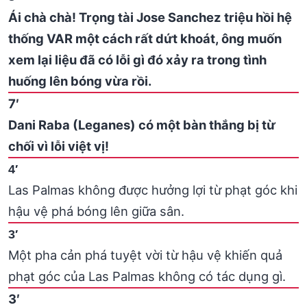
Ái chà chà! Trọng tài Jose Sanchez triệu hồi hệ
thống VAR một cách rất dứt khoát, ông muốn
xem lại liệu đã có lỗi gì đó xảy ra trong tình
huống lên bóng vừa rồi.
7′
Dani Raba (Leganes) có một bàn thắng bị từ
chối vì lỗi việt vị!
4′
Las Palmas không được hưởng lợi từ phạt góc khi
hậu vệ phá bóng lên giữa sân.
3′
Một pha cản phá tuyệt vời từ hậu vệ khiến quả
phạt góc của Las Palmas không có tác dụng gì.
3′