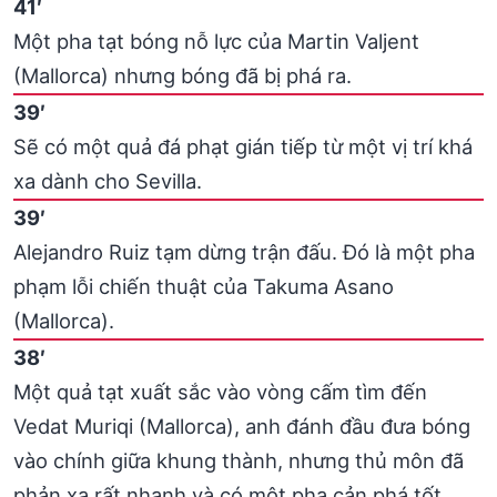
41′
Một pha tạt bóng nỗ lực của Martin Valjent
(Mallorca) nhưng bóng đã bị phá ra.
39′
Sẽ có một quả đá phạt gián tiếp từ một vị trí khá
xa dành cho Sevilla.
39′
Alejandro Ruiz tạm dừng trận đấu. Đó là một pha
phạm lỗi chiến thuật của Takuma Asano
(Mallorca).
38′
Một quả tạt xuất sắc vào vòng cấm tìm đến
Vedat Muriqi (Mallorca), anh đánh đầu đưa bóng
vào chính giữa khung thành, nhưng thủ môn đã
phản xạ rất nhanh và có một pha cản phá tốt.