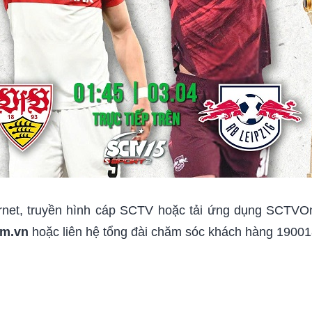
rnet, truyền hình cáp SCTV hoặc tải ứng dụng SCTVOnl
om.vn
hoặc liên hệ tổng đài chăm sóc khách hàng 1900