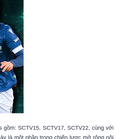
orts gồm: SCTV15, SCTV17, SCTV22, cùng với
ày là một phần trong chiến lược mở rộng nội