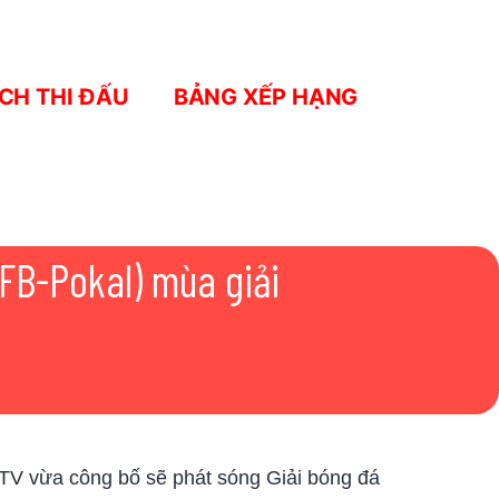
ỊCH THI ĐẤU
BẢNG XẾP HẠNG
FB-Pokal) mùa giải
TV vừa công bố sẽ phát sóng Giải bóng đá