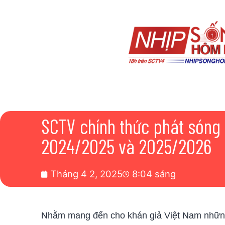
SCTV chính thức phát sóng 
2024/2025 và 2025/2026
Tháng 4 2, 2025
8:04 sáng
Nhằm mang đến cho khán giả Việt Nam những 