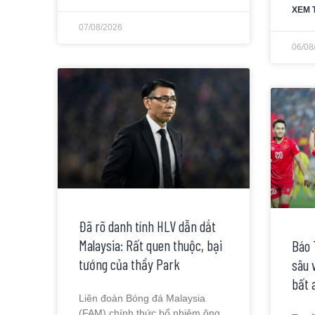
XEM 
07/08/2026
06/08
Đã rõ danh tính HLV dẫn dắt
Malaysia: Rất quen thuộc, bại
Báo 
tướng của thầy Park
sâu 
bất 
Liên đoàn Bóng đá Malaysia
(FAM) chính thức bổ nhiệm ông