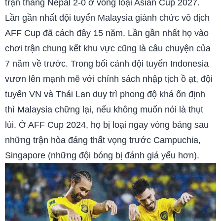
trận thắng Nepal 2-0 ở vòng loại Asian Cup 2027.
Lần gần nhất đội tuyển Malaysia giành chức vô địch
AFF Cup đã cách đây 15 năm. Lần gần nhất họ vào
chơi trận chung kết khu vực cũng là câu chuyện của
7 năm về trước. Trong bối cảnh đội tuyển Indonesia
vươn lên mạnh mẽ với chính sách nhập tịch ồ ạt, đội
tuyển VN và Thái Lan duy trì phong độ khá ổn định
thì Malaysia chững lại, nếu không muốn nói là thụt
lùi. Ở AFF Cup 2024, họ bị loại ngay vòng bảng sau
những trận hòa đáng thất vọng trước Campuchia,
Singapore (những đội bóng bị đánh giá yếu hơn).