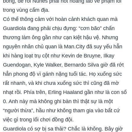
bóng, để rồi Nunes phải hốt hoảng lao về phạm lỗi
trong vùng cấm địa.
Có thể thông cảm với hoàn cảnh khách quan mà
Guardiola đang phải chịu đựng: “cơn bão” chấn
thương làm ông gần như cạn kiệt hậu vệ. Nhưng
nguyên nhân chủ quan là Man.City đã suy yếu hẳn
khi hàng loạt trụ cột như Kevin de Bruyne, Ilkay
Guendogan, Kyle Walker, Bernardo Silva giờ đã rớt
hẳn phong độ vì gánh nặng tuổi tác. Họ xuống sức
rất nhanh, và khi chưa xuống sức thì cũng đã mờ
nhạt rồi. Phía trên, Erling Haaland gần như là con số
0. Anh này mà không ghi bàn thì thật sự là một
“người thừa”, hầu như không tham gia vào bất cứ
việc gì trong lối chơi đồng đội.
Guardiola có sợ bị sa thải? Chắc là không. Bây giờ