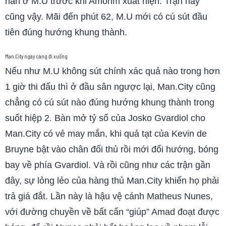
hẳn ở M.U trước khi Amorim xuất hiện. Trận này
cũng vậy. Mãi đến phút 62, M.U mới có cú sút đầu
tiên đúng hướng khung thành.
M
an
.C
ity ngày càng đi xuống
Nếu như M.U không sút chính xác quả nào trong hơn
1 giờ thi đấu thì ở đầu sân ngược lại, Man.City cũng
chẳng có cú sút nào đúng hướng khung thành trong
suốt hiệp 2. Bàn mở tỷ số của Josko Gvardiol cho
Man.City có vẻ may mắn, khi quả tạt của Kevin de
Bruyne bật vào chân đối thủ rồi mới đổi hướng, bóng
bay về phía Gvardiol. Và rồi cũng như các trận gần
đây, sự lỏng lẻo của hàng thủ Man.City khiến họ phải
trả giá đắt. Lần này là hậu vệ cánh Matheus Nunes,
với đường chuyền về bất cẩn “giúp” Amad đoạt được