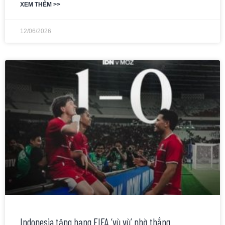
XEM THÊM >>
12/06/2026
Indonesia tăng hạng FIFA ‘vù vù’ nhờ thắng