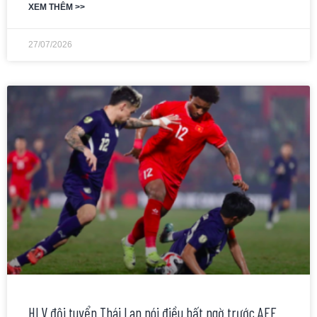
XEM THÊM >>
27/07/2026
HLV đội tuyển Thái Lan nói điều bất ngờ trước AFF