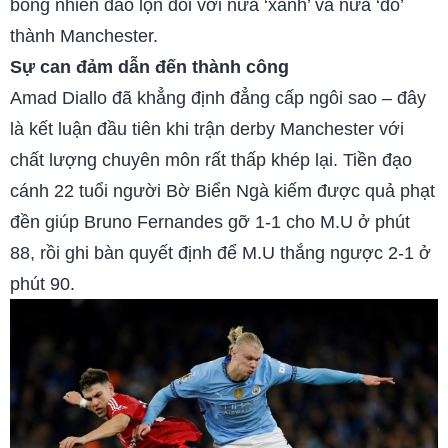
bỗng nhiên đảo lộn đối với nửa ‘xanh’ và nửa ‘đỏ’
thành Manchester.
S
ự can đảm dẫn đến thành công
Amad Diallo đã khẳng định đẳng cấp ngôi sao – đây
là kết luận đầu tiên khi trận derby Manchester với
chất lượng chuyên môn rất thấp khép lại. Tiền đạo
cánh 22 tuổi người Bờ Biển Ngà kiếm được quả phạt
đền giúp Bruno Fernandes gỡ 1-1 cho M.U ở phút
88, rồi ghi bàn quyết định để M.U thắng ngược 2-1 ở
phút 90.