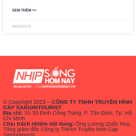
XEM THÊM >>
08/06/2026
© Copyright 2023 –
CÔNG TY TNHH TRUYỀN HÌNH
CÁP SAIGONTOURIST
Địa chỉ:
31-33 Đinh Công Tráng, P. Tân Định, Tp. Hồ
Chí Minh.
Chịu trách nhiệm nội dung:
Ông Lương Quốc Huy,
Tổng giám đốc Công ty TNHH Truyền hình Cáp
Saigontourist.