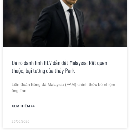
Đã rõ danh tính HLV dẫn dắt Malaysia: Rất quen
thuộc, bại tướng của thầy Park
Liên đoàn Bóng đá Malaysia (FAM) chính thức bổ nhiệm
ông Tan
XEM THÊM >>
26/06/2026