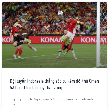
Đội tuyển Indonesia thắng sốc dù kém đối thủ Oman
43 bậc, Thái Lan gây thất vọng
Loạt trận FIFA Days ngày 5.6 chứng kiến hai hình ảnh
hoàn