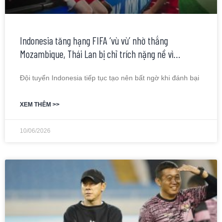
Indonesia tăng hạng FIFA ‘vù vù’ nhờ thắng
Mozambique, Thái Lan bị chỉ trích nặng nề vì…
Đội tuyển Indonesia tiếp tục tạo nên bất ngờ khi đánh bại
XEM THÊM >>
10/06/2026