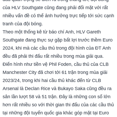
của HLV Southgate cũng đang phải đối mặt với rất
nhiều vấn đề có thể ảnh hưởng trực tiếp tới sức cạnh
tranh của đội bóng.
Theo một thống kê từ báo chí Anh, HLV Gareth
Southgate đang thực sự gặp bất lợi trước thềm Euro
2024, khi mà các cầu thủ trong đội hình của ĐT Anh
đều đã phải thi đấu rất nhiều trong mùa giải qua.
Điển hình như tiền vệ Phil Foden, cầu thủ của CLB
Manchester City đã chơi tới 61 trận trong mùa giải
2023/24, trong khi hai cầu thủ khác đến từ CLB
Arsenal là Declan Rice và Bukayo Saka cũng đều ra
sân lần lượt 58 và 51 trận. Đây là những con số lớn
hơn rất nhiều so với thời gian thi đấu của các cầu thủ
tại những đội tuyển quốc gia khác góp mặt tại Euro