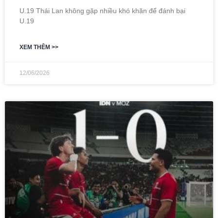
U.19 Thái Lan không gặp nhiều khó khăn để đánh bại
U.19
XEM THÊM >>
12/06/2026