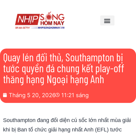
Quay lén đối thủ, Southampton bị
tước quyền đá chung kết play-off
thăng hạng Ngoại hạng Anh
Tháng 5 20, 2026
11:21 sáng
Southampton đang đối diện cú sốc lớn nhất mùa giải
khi bị Ban tổ chức giải hạng nhất Anh (EFL) tước