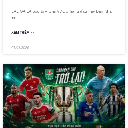
LALIGA EA Sports – Giải VĐQG hàng đầu Tây Ban Nha
sẽ
XEM THÊM >>
07/08/2026