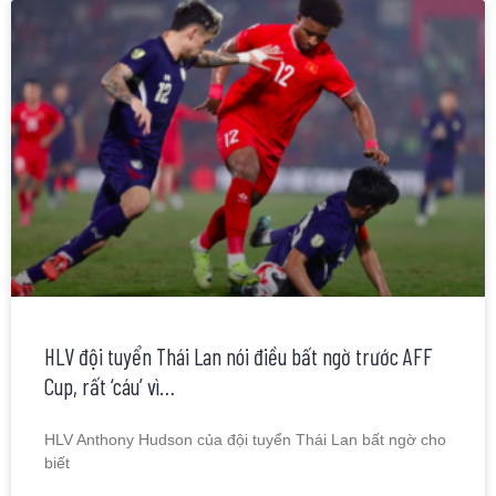
HLV đội tuyển Thái Lan nói điều bất ngờ trước AFF
Cup, rất ‘cáu’ vì…
HLV Anthony Hudson của đội tuyển Thái Lan bất ngờ cho
biết