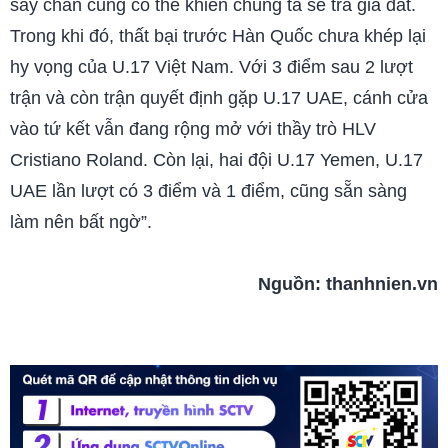
sảy chân cũng có thể khiến chúng ta sẽ trả giá đắt.
Trong khi đó, thất bại trước Hàn Quốc chưa khép lại
hy vọng của U.17 Việt Nam. Với 3 điểm sau 2 lượt
trận và còn trận quyết định gặp U.17 UAE, cánh cửa
vào tứ kết vẫn đang rộng mở với thầy trò HLV
Cristiano Roland. Còn lại, hai đội U.17 Yemen, U.17
UAE lần lượt có 3 điểm và 1 điểm, cũng sẵn sàng
làm nên bất ngờ”.
Nguồn:
thanhnien.vn