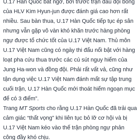
U.17 Hàn Quốc bất ngờ, bởi trước trận đấu đội bóng
của HLV Kim Hyun-jun được đánh giá cao hơn rất
nhiều. Sau bàn thua, U.17 Hàn Quốc tiếp tục ép sân
nhưng vẫn gặp vô vàn khó khăn trước hàng phòng
ngự được tổ chức tốt của U.17 Việt Nam. Thủ môn
U.17 Việt Nam cũng có ngày thi đấu nổi bật với hàng
loạt pha cứu thua trước các cú sút nguy hiểm của
Jung Ha-won và đồng đội. Phải rất vất vả, cũng như
tận dụng việc U.17 Việt Nam đánh mất sự tập trung
cuối trận, U.17 Hàn Quốc mới thoát hiểm ngoạn mục
để có 3 điểm”.
Trang
MT Sports
cho rằng U.17 Hàn Quốc đã trải qua
cảm giác “thất vọng” khi liên tục bỏ lỡ cơ hội và bị
U.17 Việt Nam kéo vào thế trận phòng ngự phản
công đầy khó chịu.