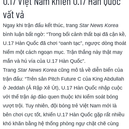
U.17 Việt Nam khiến U.17 Hàn Quốc
vất vả
Ngay khi trận đấu kết thúc, trang
Star News Korea
bình luận bất ngờ: “Trong bối cảnh thất bại đã cận kề,
U.17 Hàn Quốc đã chơi “oanh tạc”, ngược dòng thoát
hiểm một cách ngoạn mục. Trận thắng này thật may
mắn và hú vía của U.17 Hàn Quốc”.
Trang
Star News Korea
cũng mô tả về diễn biến của
trận đấu: “Trên sân Pitch Future C của King Abdullah
ở Jeddah (Ả Rập Xê Út), U.17 Hàn Quốc nhập cuộc
với thế trận áp đảo quen thuộc khi kiểm soát bóng
vượt trội. Tuy nhiên, đội bóng trẻ Việt Nam mới là
bên chơi cực tốt, khiến U.17 Hàn Quốc gặp rất nhiều
khó khăn bằng hệ thống phòng ngự chặt chẽ cùng