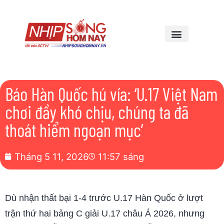
Báo Hàn Quốc hú vía: ‘U.17 Việt Nam
chơi đầy khó chịu, chúng ta đã
thoát hiểm ngoạn mục’
Tháng 5 11, 2026
11:57 sáng
Dù nhận thất bại 1-4 trước U.17 Hàn Quốc ở lượt
trận thứ hai bảng C giải U.17 châu Á 2026, nhưng