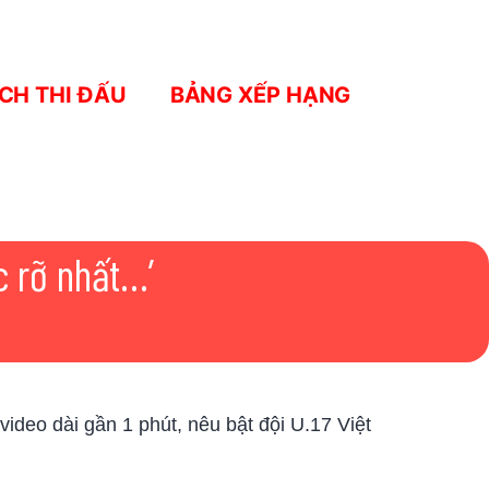
ỊCH THI ĐẤU
BẢNG XẾP HẠNG
c rỡ nhất…’
deo dài gần 1 phút, nêu bật đội U.17 Việt