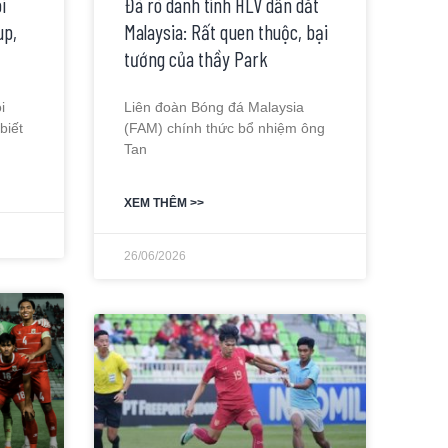
i
Đã rõ danh tính HLV dẫn dắt
up,
Malaysia: Rất quen thuộc, bại
tướng của thầy Park
i
Liên đoàn Bóng đá Malaysia
biết
(FAM) chính thức bổ nhiệm ông
Tan
XEM THÊM >>
26/06/2026