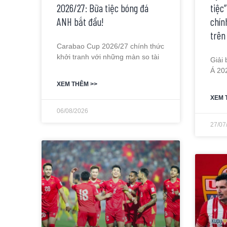
2026/27: Bữa tiệc bóng đá
tiệc
ANH bắt đầu!
chín
trên
Carabao Cup 2026/27 chính thức
khởi tranh với những màn so tài
Giải
Á 20
XEM THÊM >>
XEM 
06/08/2026
27/07