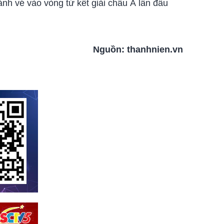
nh vé vào vòng tứ kết giải châu Á lần đầu
Nguồn:
thanhnien.vn