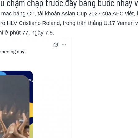
đầu chậm chạp trước đây bằng bước nhảy v
 mạc bảng C!”, tài khoản Asian Cup 2027 của AFC viết, 
 trò HLV Cristiano Roland, trong trận thắng U.17 Yemen 
i ở phút 77, ngày 7.5.