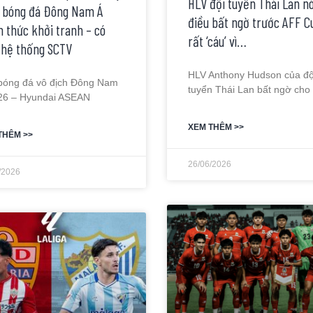
HLV đội tuyển Thái Lan nó
” bóng đá Đông Nam Á
điều bất ngờ trước AFF C
h thức khởi tranh – có
rất ‘cáu’ vì…
 hệ thống SCTV
HLV Anthony Hudson của độ
 bóng đá vô địch Đông Nam
tuyển Thái Lan bất ngờ cho 
26 – Hyundai ASEAN
XEM THÊM >>
THÊM >>
26/06/2026
/2026