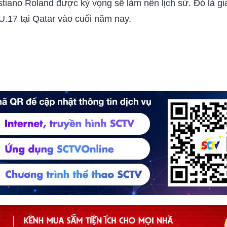
iano Roland được kỳ vọng sẽ làm nên lịch sử. Đó là già
U.17 tại Qatar vào cuối năm nay.