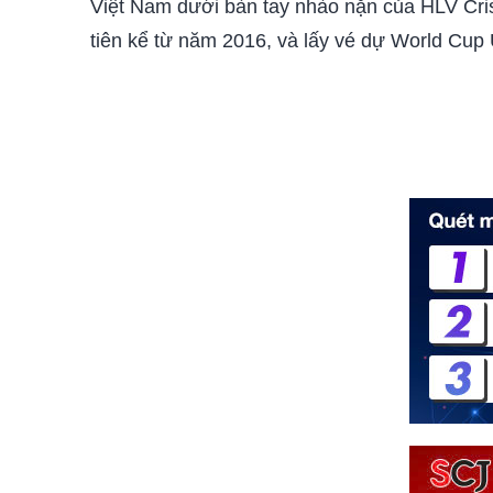
Việt Nam dưới bàn tay nhào nặn của HLV Crist
tiên kể từ năm 2016, và lấy vé dự World Cup 