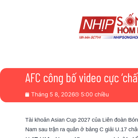
AFC công bố video cực ‘chất
Tháng 5 8, 2026
5:00 chiều
Tài khoản Asian Cup 2027 của Liên đoàn Bóng
Nam sau trận ra quân ở bảng C giải U.17 châu