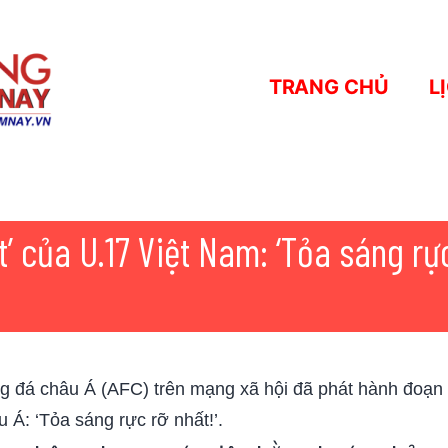
TRANG CHỦ
L
’ của U.17 Việt Nam: ‘Tỏa sáng rự
 đá châu Á (AFC) trên mạng xã hội đã phát hành đoạn vi
 Á: ‘Tỏa sáng rực rỡ nhất!’.