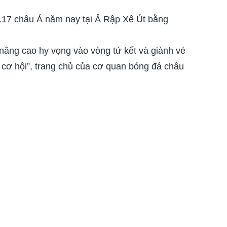
U.17 châu Á năm nay tại Ả Rập Xê Út bằng
nâng cao hy vọng vào vòng tứ kết và giành vé
u cơ hội”, trang chủ của cơ quan bóng đá châu