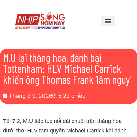
M.U lại thăng hoa, đánh bại
Tottenham: HLV Michael Carrick
khiến ông Thomas Frank ‘lâm nguy’
Tháng 2 9, 2026
5:22 chiều
Tối 7.2, M.U tiếp tục nối dài chuỗi trận thăng hoa
dưới thời HLV tạm quyền Michael Carrick khi đánh