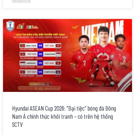
06/08/2026
Hyundai ASEAN Cup 2026: ”Đại tiệc” bóng đá Đông
Nam Á chính thức khởi tranh – có trên hệ thống
SCTV