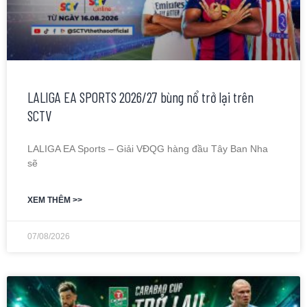
LALIGA EA SPORTS 2026/27 bùng nổ trở lại trên
SCTV
LALIGA EA Sports – Giải VĐQG hàng đầu Tây Ban Nha
sẽ
XEM THÊM >>
07/08/2026