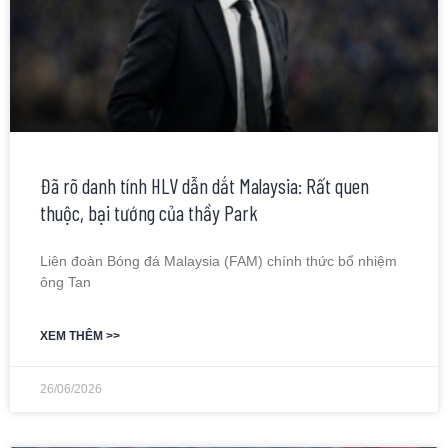
Đã rõ danh tính HLV dẫn dắt Malaysia: Rất quen
thuộc, bại tướng của thầy Park
Liên đoàn Bóng đá Malaysia (FAM) chính thức bổ nhiệm
ông Tan
XEM THÊM >>
26/06/2026