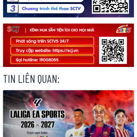
TIN LIÊN QUAN: