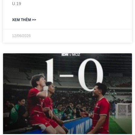
U.19
XEM THÊM >>
12/06/2026