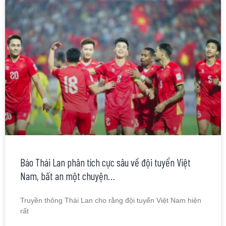
Báo Thái Lan phân tích cực sâu về đội tuyển Việt
Nam, bất an một chuyện…
Truyền thông Thái Lan cho rằng đội tuyển Việt Nam hiện
rất