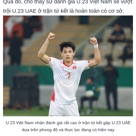
Qua đó, cho thấy sự đánh giá U.23 Việt Nam sẽ vượt
trội U.23 UAE ở trận tứ kết là hoàn toàn có cơ sở.
U.23 Việt Nam nhận đánh giá rất cao ở trận tứ kết gặp U.23 UAE
dựa trên phong độ và thực lực đang có hiện nay