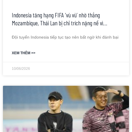
Indonesia tăng hạng FIFA ‘vù vù’ nhờ thắng
Mozambique, Thái Lan bị chỉ trích nặng nề vì…
Đội tuyển Indonesia tiếp tục tạo nên bất ngờ khi đánh bại
XEM THÊM >>
10/06/2026