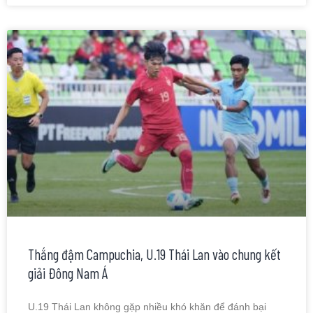
Thắng đậm Campuchia, U.19 Thái Lan vào chung kết
giải Đông Nam Á
U.19 Thái Lan không gặp nhiều khó khăn để đánh bại