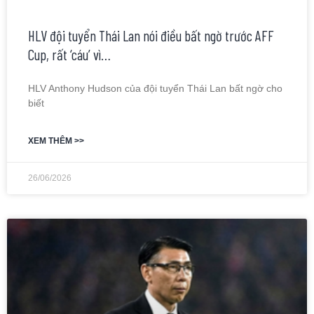
HLV đội tuyển Thái Lan nói điều bất ngờ trước AFF
Cup, rất ‘cáu’ vì…
HLV Anthony Hudson của đội tuyển Thái Lan bất ngờ cho
biết
XEM THÊM >>
26/06/2026