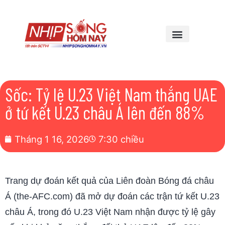
Sốc: Tỷ lệ U.23 Việt Nam thắng UAE
ở tứ kết U.23 châu Á lên đến 88%
Tháng 1 16, 2026
7:30 chiều
Trang dự đoán kết quả của Liên đoàn Bóng đá châu
Á (the-AFC.com) đã mở dự đoán các trận tứ kết U.23
châu Á, trong đó U.23 Việt Nam nhận được tỷ lệ gây