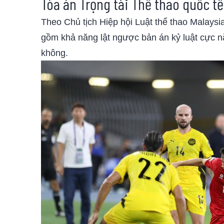
Tòa án Trọng tài Thể thao quốc tế
Theo Chủ tịch Hiệp hội Luật thể thao Malaysi
gồm khả năng lật ngược bản án kỷ luật cực nặ
không.