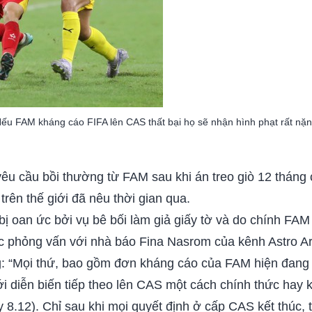
ếu FAM kháng cáo FIFA lên CAS thất bại họ sẽ nhận hình phạt rất nặ
 yêu cầu bồi thường từ FAM sau khi án treo giò 12 tháng 
trên thế giới đã nêu thời gian qua.
bị oan ức bởi vụ bê bối làm giả giấy tờ và do chính FAM
uộc phỏng vấn với nhà báo Fina Nasrom của kênh Astro Ar
: “Mọi thứ, bao gồm đơn kháng cáo của FAM hiện đang 
i diễn biến tiếp theo lên CAS một cách chính thức hay 
y 8.12). Chỉ sau khi mọi quyết định ở cấp CAS kết thúc, t