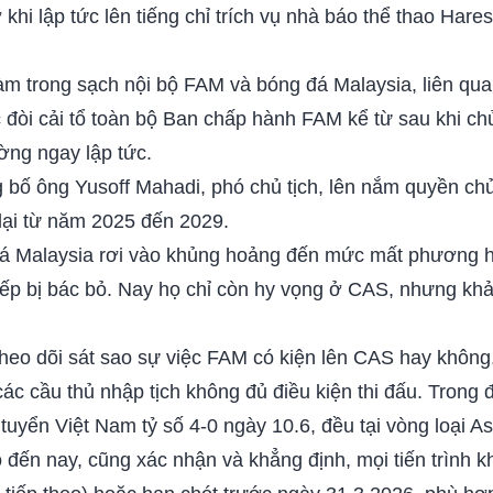
hi lập tức lên tiếng chỉ trích vụ nhà báo thể thao Hare
làm trong sạch nội bộ FAM và bóng đá Malaysia, liên qua
c đòi cải tổ toàn bộ Ban chấp hành FAM kể từ sau khi ch
ờng ngay lập tức.
 bố ông Yusoff Mahadi, phó chủ tịch, lên nắm quyền chủ 
 lại từ năm 2025 đến 2029.
á Malaysia rơi vào khủng hoảng đến mức mất phương h
tiếp bị bác bỏ. Nay họ chỉ còn hy vọng ở CAS, nhưng k
o dõi sát sao sự việc FAM có kiện lên CAS hay không, 
ác cầu thủ nhập tịch không đủ điều kiện thi đấu. Trong 
 tuyển Việt Nam tỷ số 4-0 ngày 10.6, đều tại vòng loại A
đến nay, cũng xác nhận và khẳng định, mọi tiến trình k