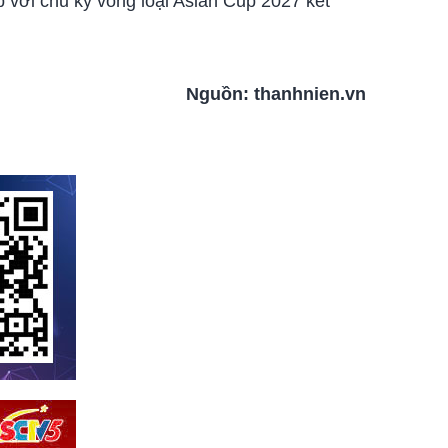
p với chu kỳ vòng loại Asian Cup 2027 kết
Nguồn:
thanhnien.vn