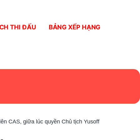
ỊCH THI ĐẤU
BẢNG XẾP HẠNG
lên CAS, giữa lúc quyền Chủ tịch Yusoff