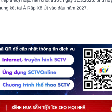
n tiếp theo) hoặc hạn chót trước ngày 31.3.2026, phù hợ
chung kết tại Ả Rập Xê Út vào đầu năm 2027.