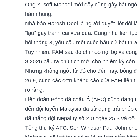
Ông Yusoff Mahadi mới đây cũng gây bất ngờ k
hành hung.
Nhà báo Haresh Deol là người quyết liệt đòi 
“lậu” gây tranh cãi vừa qua. Cũng như liên tụ
hồi tháng 8, yêu cầu một cuộc bầu cử bất thư
Tuy nhiên, FAM sau đó chỉ họp nội bộ và công
3.2026 bầu ra chủ tịch mới cho nhiệm kỳ còn
Nhưng không ngờ, từ đó cho đến nay, bóng đ
26.9, cùng các đơn kháng cáo của FAM liên 
rõ ràng.
Liên đoàn Bóng đá châu Á (AFC) cũng đang the
đến đội tuyển Malaysia đã sử dụng trái phép c
đã thắng đội Nepal tỷ số 2-0 ngày 25.3 và đội
Tổng thư ký AFC, Seri Windsor Paul John cho 