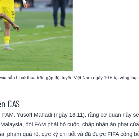
sia sắp bị xử thua trận gặp đội tuyển Việt Nam ngày 10.6 tại vòng loạ
ên CAS
 FAM, Yusoff Mahadi (ngày 18.11), rằng cơ quan này sẽ
uận Malaysia, đòi FAM phải bỏ cuộc, chấp nhận án phạt c
ai phạm quá rõ, cực kỳ chi tiết và đã được FIFA công bố