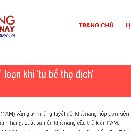
TRANG CHỦ
L
loạn khi ‘tứ bề thọ địch’
(FAM) vẫn giữ im lặng tuyệt đối khả năng nộp đơn kiện 
hành hung. Luật sư nêu khả năng cầu thủ kiện FAM.