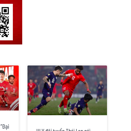
 ”Đại
HLV đội tuyển Thái Lan nói