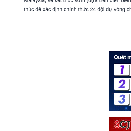
Malaysia, sẽ kết thúc sớm (dựa trên diễn biế
thúc để xác định chính thức 24 đội dự vòng 