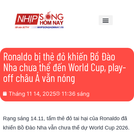
Ronaldo bị thẻ đỏ khiến Bồ Đào
Nha chưa thể đến World Cup, play-
off châu Á vẫn nóng
Tháng 11 14, 2025
11:36 sáng
Rạng sáng 14.11, tấm thẻ đỏ tai hại của Ronaldo đã
khiến Bồ Đào Nha vẫn chưa thể dự World Cup 2026.