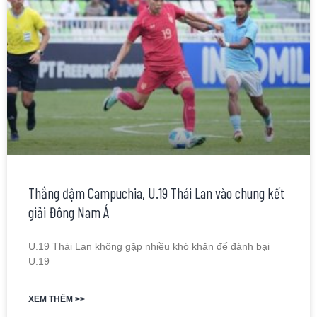
Thắng đậm Campuchia, U.19 Thái Lan vào chung kết
giải Đông Nam Á
U.19 Thái Lan không gặp nhiều khó khăn để đánh bại
U.19
XEM THÊM >>