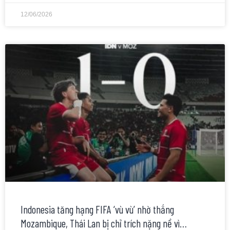
12/06/2026
Indonesia tăng hạng FIFA ‘vù vù’ nhờ thắng
Mozambique, Thái Lan bị chỉ trích nặng nề vì…