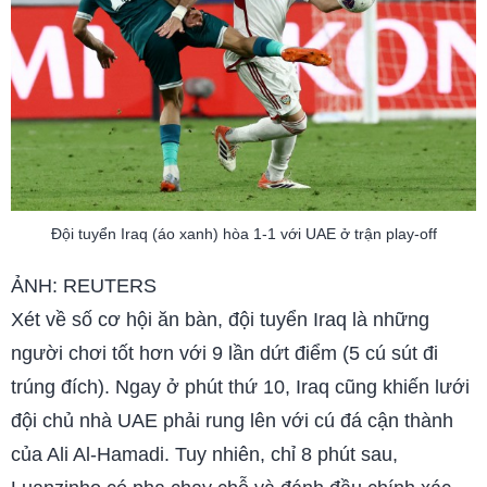
Đội tuyển Iraq (áo xanh) hòa 1-1 với UAE ở trận play-off
ẢNH: REUTERS
Xét về số cơ hội ăn bàn, đội tuyển Iraq là những
người chơi tốt hơn với 9 lần dứt điểm (5 cú sút đi
trúng đích). Ngay ở phút thứ 10, Iraq cũng khiến lưới
đội chủ nhà UAE phải rung lên với cú đá cận thành
của Ali Al-Hamadi. Tuy nhiên, chỉ 8 phút sau,