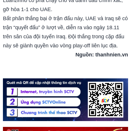
Luanzinho có pha chạy chỗ và đánh đầu chính xác,
gỡ hòa 1-1 cho UAE.
Bất phân thắng bại ở trận đấu này, UAE và Iraq sẽ có
trận “quyết đấu” ở lượt về, diễn ra vào ngày 18.11
trên sân của đội tuyển Iraq. Đội thắng trong cặp đấu
này sẽ giành quyền vào vòng play-off liên lục địa.
Nguồn:
thanhnien.vn