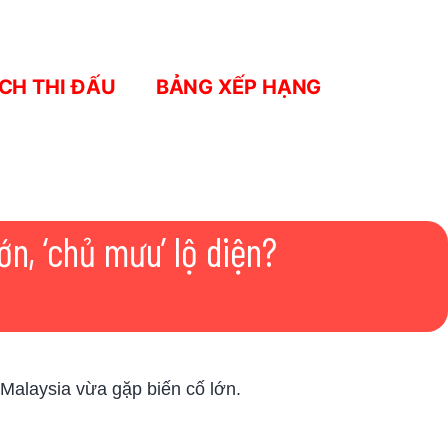
ỊCH THI ĐẤU
BẢNG XẾP HẠNG
ớn, ‘chủ mưu’ lộ diện?
 Malaysia vừa gặp biến cố lớn.