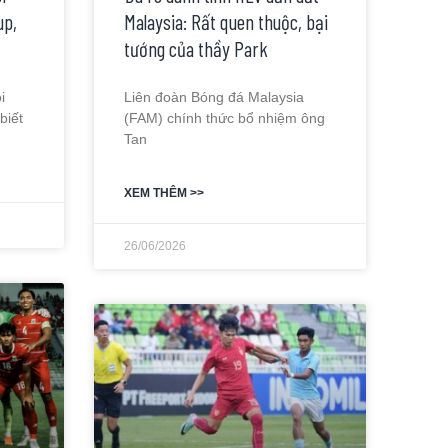
up,
Malaysia: Rất quen thuộc, bại
tướng của thầy Park
i
Liên đoàn Bóng đá Malaysia
biết
(FAM) chính thức bổ nhiệm ông
Tan
XEM THÊM >>
26/06/2026