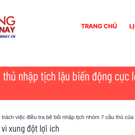
TRANG CHỦ
L
 thủ nhập tịch lậu biến động cực l
trách việc điều tra bê bối nhập tịch nhóm 7 cầu thủ của
vì xung đột lợi ích