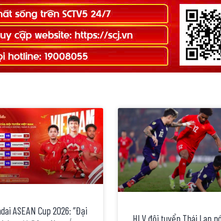
dai ASEAN Cup 2026: ”Đại
HLV đội tuyển Thái Lan nó