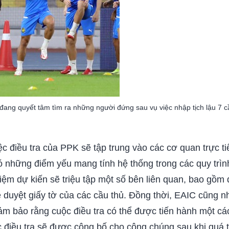
đang quyết tâm tìm ra những người đứng sau vụ việc nhập tịch lậu 7 c
ệc điều tra của PPK sẽ tập trung vào các cơ quan trực t
 những điểm yếu mang tính hệ thống trong các quy trình
 dự kiến sẽ triệu tập một số bên liên quan, bao gồm đ
ê duyệt giấy tờ của các cầu thủ. Đồng thời, EAIC cũng 
ảm bảo rằng cuộc điều tra có thể được tiến hành một c
 điều tra sẽ được công bố cho công chúng sau khi quá t