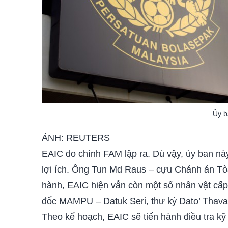
Ủy b
ẢNH: REUTERS
EAIC do chính FAM lập ra. Dù vậy, ủy ban nà
lợi ích. Ông Tun Md Raus – cựu Chánh án Tòa 
hành, EAIC hiện vẫn còn một số nhân vật cấ
đốc MAMPU – Datuk Seri, thư ký Dato’ Thava
Theo kế hoạch, EAIC sẽ tiến hành điều tra kỹ 