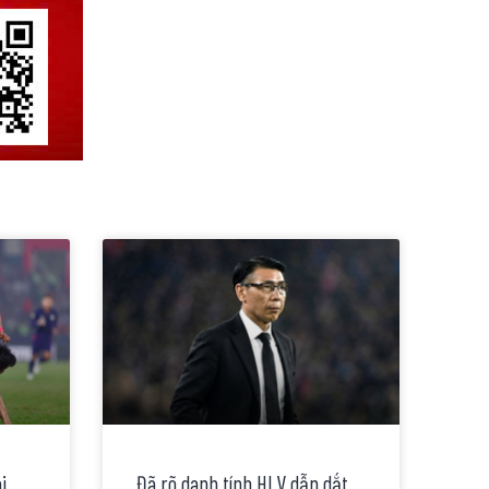
i
Đã rõ danh tính HLV dẫn dắt