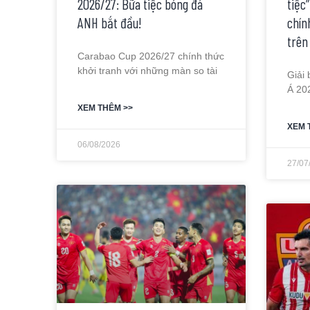
2026/27: Bữa tiệc bóng đá
tiệc
ANH bắt đầu!
chín
trên
Carabao Cup 2026/27 chính thức
khởi tranh với những màn so tài
Giải
Á 20
XEM THÊM >>
XEM 
06/08/2026
27/07