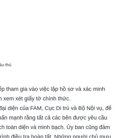
ầu thủ
iếp tham gia vào việc lập hồ sơ và xác minh
 xem xét giấy tờ chính thức.
ại diện của FAM, Cục Di trú và Bộ Nội vụ, để
nhấn mạnh rằng tất cả các bên được yêu cầu
ách toàn diện và minh bạch. Ủy ban cũng đảm
rình điều tra hoàn tất. Những người chủ mưu,