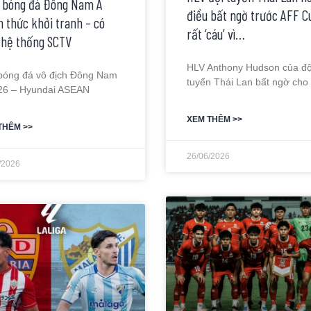
” bóng đá Đông Nam Á
điều bất ngờ trước AFF C
h thức khởi tranh – có
rất ‘cáu’ vì…
 hệ thống SCTV
HLV Anthony Hudson của độ
 bóng đá vô địch Đông Nam
tuyển Thái Lan bất ngờ cho 
26 – Hyundai ASEAN
XEM THÊM >>
THÊM >>
26/06/2026
/2026