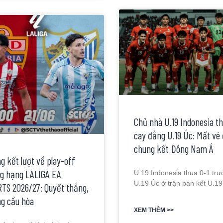
Chủ nhà U.19 Indonesia t
cay đắng U.19 Úc: Mất vé
chung kết Đông Nam Á
g kết lượt về play-off
g hạng LALIGA EA
U.19 Indonesia thua 0-1 trư
U.19 Úc ở trận bán kết U.19
TS 2026/27: Quyết thắng,
g cầu hòa
XEM THÊM >>