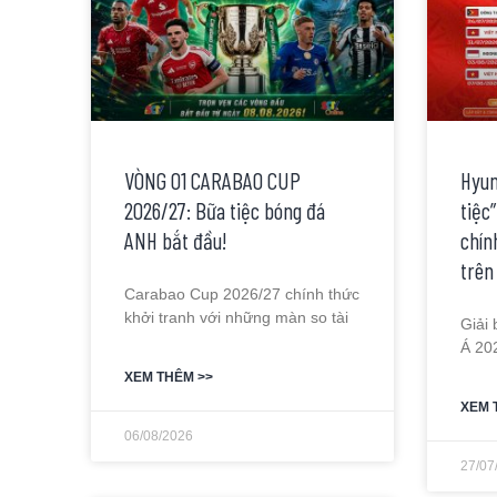
VÒNG 01 CARABAO CUP
Hyun
2026/27: Bữa tiệc bóng đá
tiệc
ANH bắt đầu!
chín
trên
Carabao Cup 2026/27 chính thức
khởi tranh với những màn so tài
Giải
Á 20
XEM THÊM >>
XEM 
06/08/2026
27/07