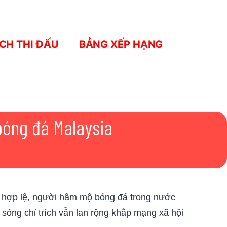
ỊCH THI ĐẤU
BẢNG XẾP HẠNG
bóng đá Malaysia
ác hợp lệ, người hâm mộ bóng đá trong nước
sóng chỉ trích vẫn lan rộng khắp mạng xã hội