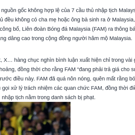
ề nguồn gốc không hợp lệ của 7 cầu thủ nhập tịch Malay
thủ đều không có cha mẹ hoặc ông bà sinh ra ở Malaysia,
c công bố, Liên đoàn Bóng đá Malaysia (FAM) ra thông b
đang dâng cao trong cộng đồng người hâm mộ Malaysia.
 X… hàng chục nghìn bình luận xuất hiện chỉ trong vài 
hoảng, đồng thời cho rằng FAM “đang phải trả giá cho sự
ấy trước điều này. FAM đã quá nôn nóng, quên mất rằng
 gọi xử lý trách nhiệm các quan chức FAM, đồng thời điề
ủ nhập tịch nằm trong danh sách bị phạt.