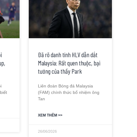
i
Đã rõ danh tính HLV dẫn dắt
up,
Malaysia: Rất quen thuộc, bại
tướng của thầy Park
i
Liên đoàn Bóng đá Malaysia
biết
(FAM) chính thức bổ nhiệm ông
Tan
XEM THÊM >>
26/06/2026