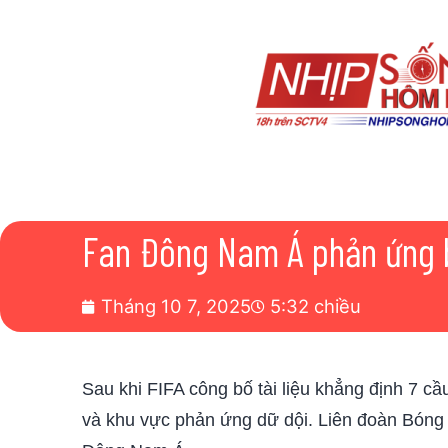
Fan Đông Nam Á phản ứng b
Tháng 10 7, 2025
5:32 chiều
Sau khi FIFA công bố tài liệu khẳng định 7 c
và khu vực phản ứng dữ dội. Liên đoàn Bóng 