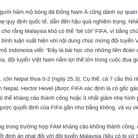
Người hâm mộ bóng đá Đông Nam Á cũng dành sự quan tâ
ẹ quy định quốc tế, dẫn đến hậu quả nghiêm trọng. Nh
 cho rằng Malaysia khó có thể “bẻ còi” FIFA, vì bằng ch
 bình luận xuất hiện với nội dung chúc mừng đội tuyển 
 Indonesia viết: “Đây là bài học cho những liên đoàn c
sia, đội tuyển Việt Nam nắm lợi thế lớn trong cuộc đua 
 còn Nepal thua 0-2 (ngày 25.3). Cụ thể, cả 7 cầu thủ n
n Nepal, Hector Hevel (được FIFA xác định là có gốc gá
 thể kháng cáo thành công hoặc ít nhất giảm nhẹ hình p
ợc quyết định của FIFA gần như bằng không, và vụ việc
ng trong trường hợp FAM kháng cáo không thành công, độ
t định án phạt đối với đội tuyển Malaysia (liệu có bị xử