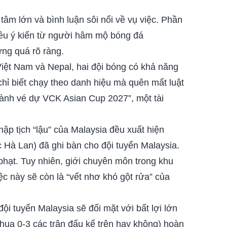
m lớn và bình luận sôi nổi về vụ việc. Phần
iều ý kiến từ người hâm mộ bóng đá
ứng quá rõ ràng.
Việt Nam và Nepal, hai đội bóng có khả năng
hỉ biết chạy theo danh hiệu mà quên mất luật
giành vé dự VCK Asian Cup 2027”, một tài
hập tịch “lậu” của Malaysia đều xuất hiện
c Hà Lan) đã ghi bàn cho đội tuyển Malaysia.
hạt. Tuy nhiên, giới chuyên môn trong khu
 này sẽ còn là “vết nhơ khó gột rửa” của
i tuyển Malaysia sẽ đối mặt với bất lợi lớn
 thua 0-3 các trận đấu kể trên hay không) hoàn