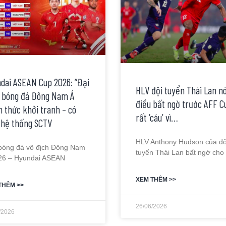
dai ASEAN Cup 2026: ”Đại
HLV đội tuyển Thái Lan nó
” bóng đá Đông Nam Á
điều bất ngờ trước AFF C
h thức khởi tranh – có
rất ‘cáu’ vì…
 hệ thống SCTV
HLV Anthony Hudson của độ
 bóng đá vô địch Đông Nam
tuyển Thái Lan bất ngờ cho 
26 – Hyundai ASEAN
XEM THÊM >>
THÊM >>
26/06/2026
/2026