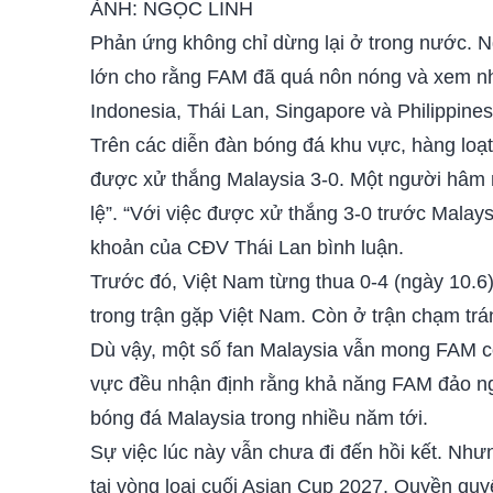
ẢNH: NGỌC LINH
Phản ứng không chỉ dừng lại ở trong nước. 
lớn cho rằng FAM đã quá nôn nóng và xem nh
Indonesia, Thái Lan, Singapore và Philippines
Trên các diễn đàn bóng đá khu vực, hàng loạt
được xử thắng Malaysia 3-0. Một người hâm mộ
lệ”. “Với việc được xử thắng 3-0 trước Malay
khoản của CĐV Thái Lan bình luận.
Trước đó, Việt Nam từng thua 0-4 (ngày 10.6),
trong trận gặp Việt Nam. Còn ở trận chạm trá
Dù vậy, một số fan Malaysia vẫn mong FAM có
vực đều nhận định rằng khả năng FAM đảo ngư
bóng đá Malaysia trong nhiều năm tới.
Sự việc lúc này vẫn chưa đi đến hồi kết. Như
tại vòng loại cuối Asian Cup 2027. Quyền quyế