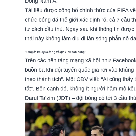
Đông Nam Á.
Tài liệu được công bố chính thức của FIFA v
chức bóng đá thế giới xác định rõ, cả 7 cầu 
tư cách cầu thủ. Ngay sau khi thông tin đượ
thái này không làm dịu đi làn sóng phẫn nộ 
“Bóng đá Malaysia đang trả giá vì sự nôn nóng”
Trên các nền tảng mạng xã hội như Facebook,
buồn bã khi đội tuyển quốc gia rơi vào khủng 
theo thành tích”. Một CĐV viết: “Ai cũng th
tắt”. Bên cạnh đó, không ít người hâm mộ kêu
Darul Ta’zim (JDT) – đội bóng có tới 3 cầu th