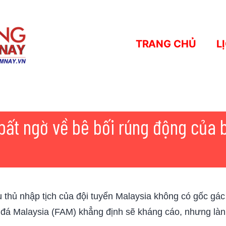
TRANG CHỦ
L
ất ngờ về bê bối rúng động của 
ầu thủ nhập tịch của đội tuyển Malaysia không có gốc g
đá Malaysia (FAM) khẳng định sẽ kháng cáo, nhưng làn 