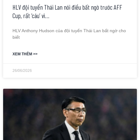
HLV đội tuyển Thái Lan nói điều bất ngờ trước AFF
Cup, rất ‘cáu’ vì…
HLV Anthony Hudson của đội tuyển Thái Lan bất ngờ cho
biết
XEM THÊM >>
26/06/2026