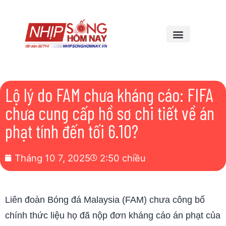
Lộ lý do FAM chưa kháng cáo: FIFA
chưa cung cấp hồ sơ chi tiết về án
phạt tính đến tối 6.10?
Tháng 10 7, 2025
2:50 chiều
Liên đoàn Bóng đá Malaysia (FAM) chưa công bố
chính thức liệu họ đã nộp đơn kháng cáo án phạt của