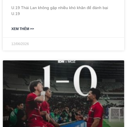
U.19 Thái Lan không gặp nhiều khó khăn để đánh bại
U.19
XEM THÊM >>
12/06/2026