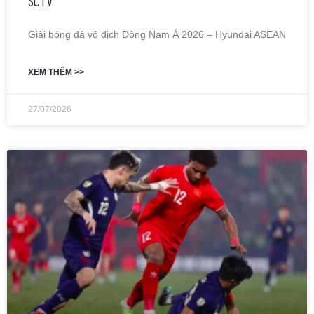
SCTV
Giải bóng đá vô địch Đông Nam Á 2026 – Hyundai ASEAN
XEM THÊM >>
27/07/2026