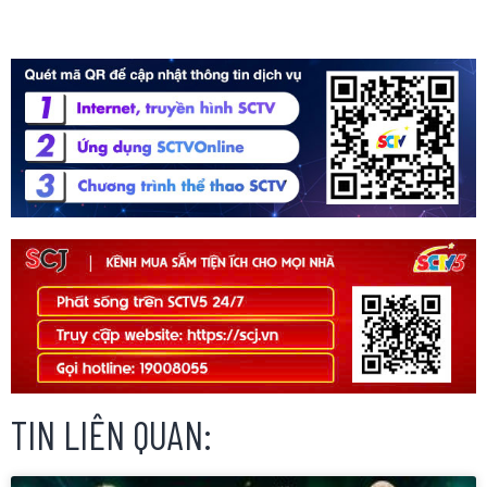
TIN LIÊN QUAN: