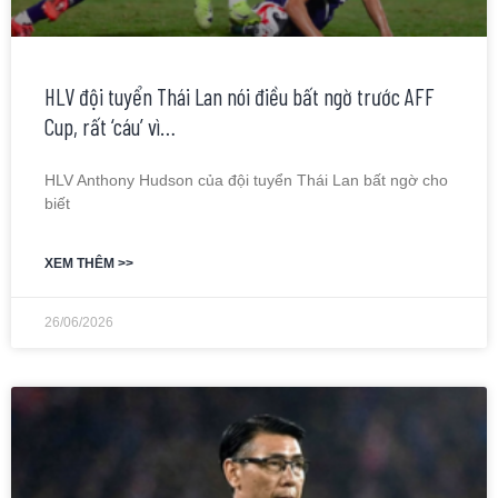
HLV đội tuyển Thái Lan nói điều bất ngờ trước AFF
Cup, rất ‘cáu’ vì…
HLV Anthony Hudson của đội tuyển Thái Lan bất ngờ cho
biết
XEM THÊM >>
26/06/2026