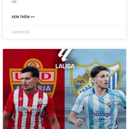
rất
XEM THÊM >>
18/06/2026