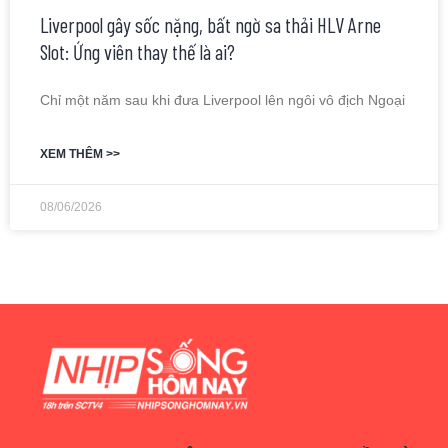
Liverpool gây sốc nặng, bất ngờ sa thải HLV Arne
Slot: Ứng viên thay thế là ai?
Chỉ một năm sau khi đưa Liverpool lên ngôi vô địch Ngoại
XEM THÊM >>
08/06/2026