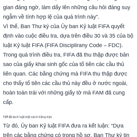
gian đáng ngờ, làm dấy lên những câu hỏi đáng suy
ngẫm về tính hợp lệ của quá trình này”.
Vì thế, Ban Thư ký của Ủy ban Kỷ luật FIFA quyết
định vào cuộc điều tra, dựa trên điều 30 và 35 của bộ
luật Kỷ luật FIFA (FIFA Disciplirany Code – FDC).
Trong quá trình điều tra, FIFA đã thu thập được bản
sao của giấy khai sinh gốc của tổ tiên các cầu thủ
liên quan. Các bằng chứng mà FIFA thu thập được
cho thấy tổ tiên các cầu thủ này đều ở nước ngoài,
hoàn toàn trái với những giấy tờ mà FAM đã cung
cấp.
FAM đã lách luật một cách trắng trợn
Từ đó, Ủy ban Kỷ luật FIFA đưa ra kết luận: “Dựa
trên các bằng chứng có trong hồ sơ, Ban Thư ký tin