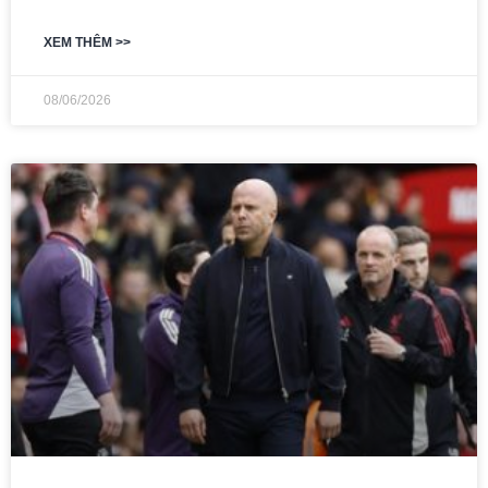
XEM THÊM >>
08/06/2026