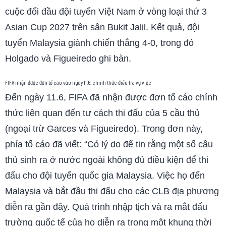
cuộc đối đầu đội tuyển Việt Nam ở vòng loại thứ 3
Asian Cup 2027 trên sân Bukit Jalil. Kết quả, đội
tuyển Malaysia giành chiến thắng 4-0, trong đó
Holgado và Figueiredo ghi bàn.
FIFA nhận được đơn tố cáo vào ngày 11.6, chính thức điều tra vụ việc
Đến ngày 11.6, FIFA đã nhận được đơn tố cáo chính
thức liên quan đến tư cách thi đấu của 5 cầu thủ
(ngoại trừ Garces và Figueiredo). Trong đơn này,
phía tố cáo đã viết: “Có lý do để tin rằng một số cầu
thủ sinh ra ở nước ngoài không đủ điều kiện để thi
đấu cho đội tuyển quốc gia Malaysia. Việc họ đến
Malaysia và bắt đầu thi đấu cho các CLB địa phương
diễn ra gần đây. Quá trình nhập tịch và ra mắt đấu
trường quốc tế của họ diễn ra trong một khung thời