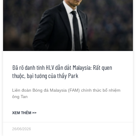
Đã rõ danh tính HLV dẫn dắt Malaysia: Rất quen
thuộc, bại tướng của thầy Park
Liên đoàn Bóng đá Malaysia (FAM) chính thức bổ nhiệm
ông Tan
XEM THÊM >>
26/06/2026