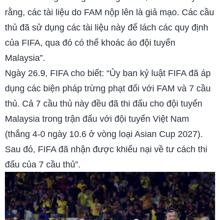
rằng, các tài liệu do FAM nộp lên là giả mạo. Các cầu
thủ đã sử dụng các tài liệu này để lách các quy định
của FIFA, qua đó có thể khoác áo đội tuyển
Malaysia”.
Ngày 26.9, FIFA cho biết: “Ủy ban kỷ luật FIFA đã áp
dụng các biện pháp trừng phạt đối với FAM và 7 cầu
thủ. Cả 7 cầu thủ này đều đã thi đấu cho đội tuyển
Malaysia trong trận đấu với đội tuyển Việt Nam
(thắng 4-0 ngày 10.6 ở vòng loại Asian Cup 2027).
Sau đó, FIFA đã nhận được khiếu nại về tư cách thi
đấu của 7 cầu thủ”.