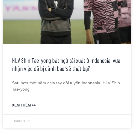
HLV Shin Tae-yong bất ngờ tái xuất ở Indonesia, vừa
nhận việc đã bị cảnh báo ‘sẽ thất bại’
Sau hơn một năm chia tay đội tuyển Indonesia, HLV Shin
Tae-yong
XEM THÊM >>
10/06/2026