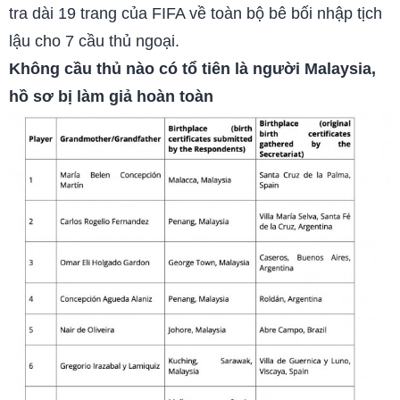
tra dài 19 trang của FIFA về toàn bộ bê bối nhập tịch
lậu cho 7 cầu thủ ngoại.
Không cầu thủ nào có tổ tiên là người Malaysia,
hồ sơ bị làm giả hoàn toàn