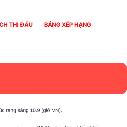
ỊCH THI ĐẤU
BẢNG XẾP HẠNG
úc rạng sáng 10.9 (giờ VN).