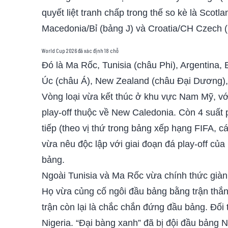
quyết liệt tranh chấp trong thế so kè là Sco
Macedonia/Bỉ (bảng J) và Croatia/CH Czech (
World Cup 2026 đã
xác định 18 chỗ
Đó là Ma Rốc, Tunisia (châu Phi), Argentina,
Úc (châu Á), New Zealand (châu Đại Dương),
Vòng loại vừa kết thúc ở khu vực Nam Mỹ, với
play-off thuộc về New Caledonia. Còn 4 suất p
tiếp (theo vị thứ trong bảng xếp hạng FIFA, 
vừa nêu độc lập với giai đoạn đá play-off của
bảng.
Ngoài Tunisia và Ma Rốc vừa chính thức giành
Họ vừa củng cố ngôi đầu bảng bằng trận thắn
trận còn lại là chắc chắn đứng đầu bảng. Đối 
Nigeria. “Đại bàng xanh” đã bị đội đầu bảng N