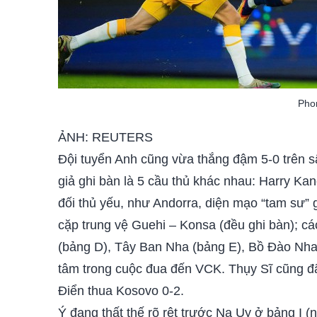
Phon
ẢNH: REUTERS
Đội tuyển Anh cũng vừa thắng đậm 5-0 trên sâ
giả ghi bàn là 5 cầu thủ khác nhau: Harry K
đối thủ yếu, như Andorra, diện mạo “tam sư” 
cặp trung vệ Guehi – Konsa (đều ghi bàn); c
(bảng D), Tây Ban Nha (bảng E), Bồ Đào Nha 
tâm trong cuộc đua đến VCK. Thụy Sĩ cũng đã
Điển thua Kosovo 0-2.
Ý đang thất thế rõ rệt trước Na Uy ở bảng I 