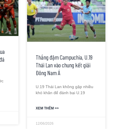
hua
Thắng đậm Campuchia, U.19
 đá
Thái Lan vào chung kết giải
Đông Nam Á
ớc
U.19 Thái Lan không gặp nhiều
khó khăn để đánh bại U.19
XEM THÊM >>
12/06/2026