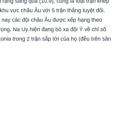
rạng sáng qua (10.9), cũng là loạt trận khép
 khu vực châu Âu với 5 trận thắng tuyệt đối,
m nay các đội châu Âu được xếp hạng theo
rọng. Na Uy hiện đang bỏ xa đội Ý về chỉ số
nia trong 2 trận sắp tới của họ (đều trên sân