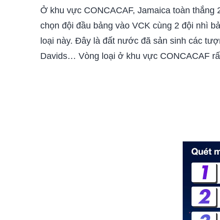
Ở khu vực CONCACAF, Jamaica toàn thắng 2 t
chọn đội đầu bảng vào VCK cùng 2 đội nhì bản
loại này. Đây là đất nước đã sản sinh các tượ
Davids… Vòng loại ở khu vực CONCACAF rất