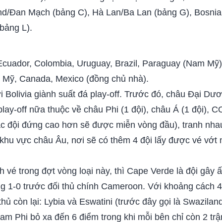
tland/Đan Mạch (bảng C), Hà Lan/Ba Lan (bảng G), Bosni
bảng L).
 Ecuador, Colombia, Uruguay, Brazil, Paraguay (Nam Mỹ)
 Mỹ, Canada, Mexico (đồng chủ nhà).
 Bolivia giành suất đá play-off. Trước đó, châu Đại Dươ
lay-off nữa thuộc về châu Phi (1 đội), châu Á (1 đội), 
các đội đứng cao hơn sẽ được miễn vòng đầu), tranh nha
 khu vực châu Âu, nơi sẽ có thêm 4 đội lấy được vé vớt n
 vé trong đợt vòng loại này, thì Cape Verde là đội gây
g 1-0 trước đối thủ chính Cameroon. Với khoảng cách 4
thủ còn lại: Lybia và Eswatini (trước đây gọi là Swazil
am Phi bỏ xa đến 6 điểm trong khi mỗi bên chỉ còn 2 trậ