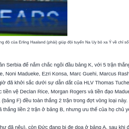
g độ của Erling Haaland (phải) giúp đội tuyển Na Uy bỏ xa Ý về chỉ s
n Serbia để nắm chắc ngôi đầu bảng K, với 5 trận thắng
ane, Noni Madueke, Ezri Konsa, Marc Guehi, Marcus Ras
giờ đã khởi sắc dưới sự dẫn dắt của HLV Thomas Tuchel.
ác tiền vệ Declan Rice, Morgan Rogers và tiền đạo Mad
(bảng F) đều toàn thắng 2 trận trong đợt vòng loại này
 thắng liền 2 trận ở bảng B, nhưng ưu thế của họ chủ y
(như đã nêu), còn Đức đang bị đe dọa ở bảng A, sau khi 