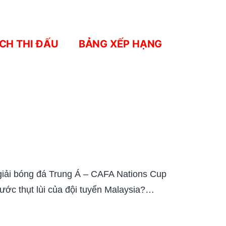
ỊCH THI ĐẤU
BẢNG XẾP HẠNG
 giải bóng đá Trung Á – CAFA Nations Cup
ước thụt lùi của đội tuyển Malaysia?…